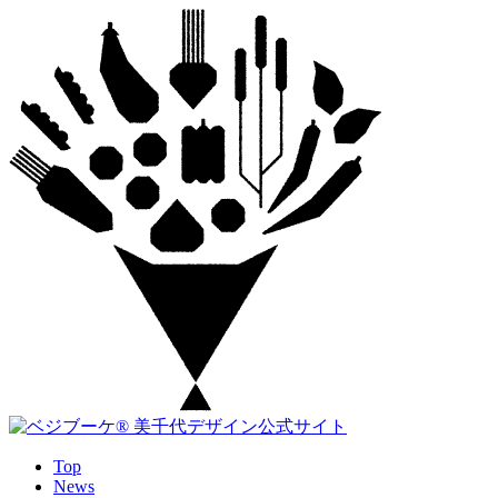
Top
News