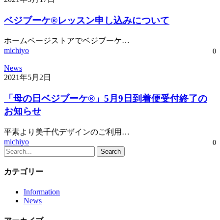
ベジブーケ®レッスン申し込みについて
ホームページストアでベジブーケ…
michiyo
0
News
2021年5月2日
「母の日ベジブーケ®」5月9日到着便受付終了の
お知らせ
平素より美千代デザインのご利用…
michiyo
0
Search
カテゴリー
Information
News