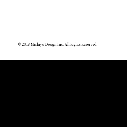
News
About
Store
Lesson
Creators
© 2018 Michiyo Design Inc. All Rights Reserved.
Gallery
Q&A
Contact
Instagram
© 2018 Michiyo Design Inc. All Rights Reserved.